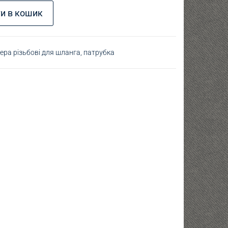
10 - D6 кількість
и в кошик
ра різьбові для шланга, патрубка