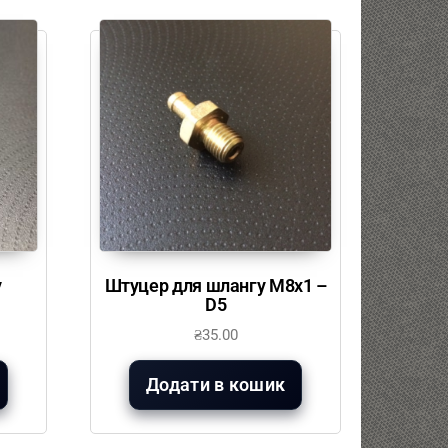
у
Штуцер для шлангу М8х1 –
D5
₴
35.00
Додати в кошик