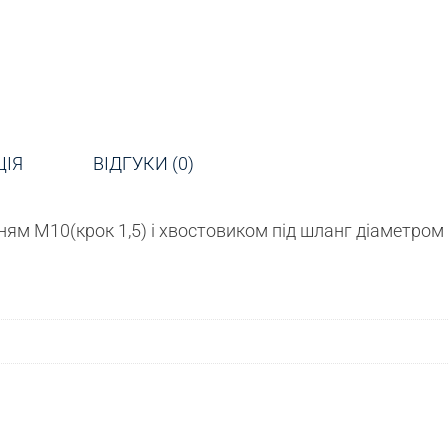
ЦІЯ
ВІДГУКИ (0)
ням М10(крок 1,5) і хвостовиком під шланг діаметром