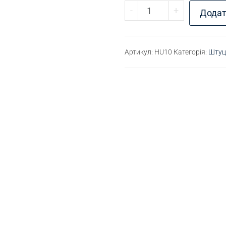
Штуцер для шлангу М
-
+
Додат
Артикул:
HU10
Категорія:
Штуце