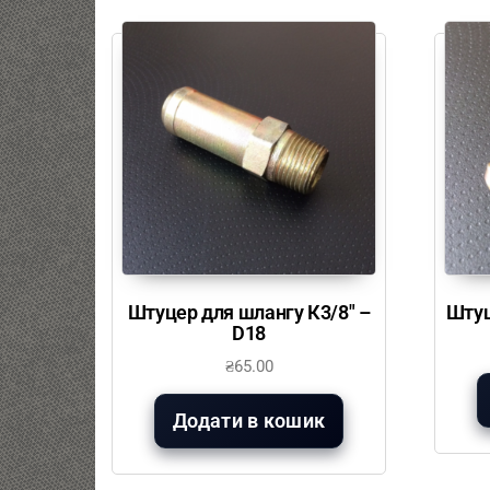
Штуцер для шлангу К3/8″ –
Штуц
D18
₴
65.00
Додати в кошик