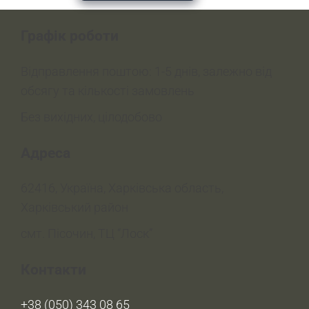
Графік роботи
Відправлення поштою: 1-5 днів, залежно від
обсягу та кількості замовлень
Без вихідних, цілодобово
Адреса
62416, Україна, Харківська область,
Харківський район
смт. Пісочин, ТЦ “Лоск”
Контакти
+38 (050) 343 08 65