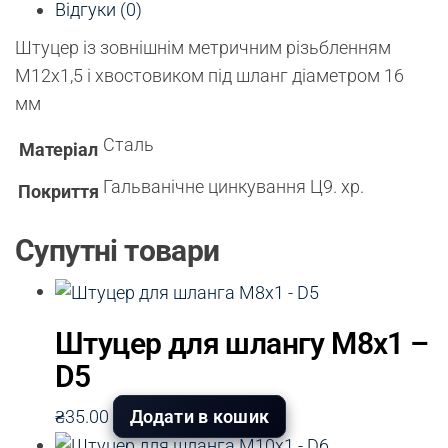
Відгуки (0)
Штуцер із зовнішнім метричним різьбленням
М12х1,5 і хвостовиком під шланг діаметром 16
мм
Сталь
Матеріал
Гальванічне цинкування Ц9. хр.
Покриття
Супутні товари
Штуцер для шлангу М8х1 –
D5
₴
35.00
Додати в кошик