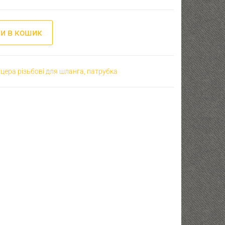
14х1,25 - D6 кількість
и в кошик
цера різьбові для шланга, патрубка