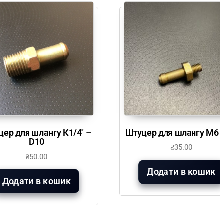
ер для шлангу К1/4″ –
Штуцер для шлангу М6 
D10
₴
35.00
₴
50.00
Додати в кошик
Додати в кошик