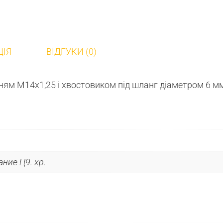
ЦІЯ
ВІДГУКИ (0)
ням М14х1,25 і хвостовиком під шланг діаметром 6 м
ние Ц9. хр.