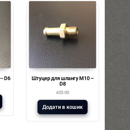
– D6
Штуцер для шлангу М10 –
D8
₴
35.00
Додати в кошик