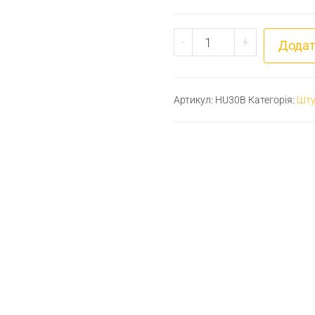
Штуцер для шлангу М
-
+
Додат
Артикул:
HU30B
Категорія:
Шту