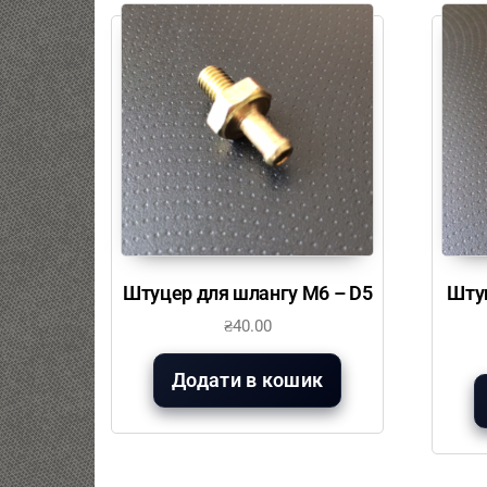
Штуцер для шлангу М6 – D5
Штуц
₴
40.00
Додати в кошик