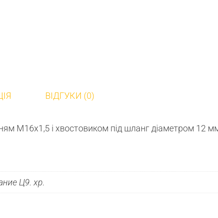
ЦІЯ
ВІДГУКИ (0)
ням М16х1,5 і хвостовиком під шланг діаметром 12 м
ние Ц9. хр.