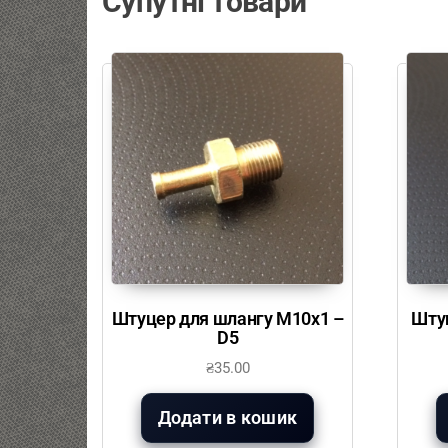
Супутні товари
Штуцер для шлангу М10х1 –
Штуц
D5
₴
35.00
Додати в кошик