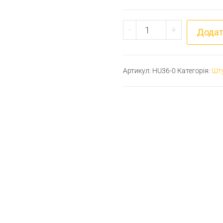
Штуцер для шлангу М
-
+
Додат
Артикул:
HU36-0
Категорія:
Шту