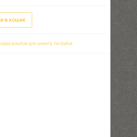
16х1,5 - D12 кількість
и в кошик
цера різьбові для шланга, патрубка