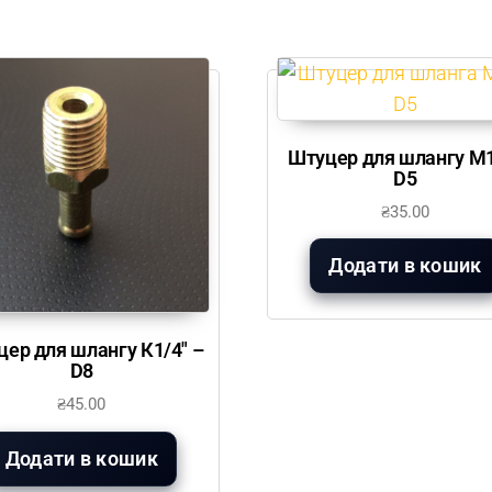
Штуцер для шлангу М
D5
₴
35.00
Додати в кошик
ер для шлангу К1/4″ –
D8
₴
45.00
Додати в кошик