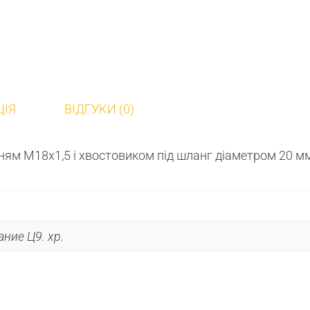
ЦІЯ
ВІДГУКИ (0)
ням М18х1,5 і хвостовиком під шланг діаметром 20 м
ние Ц9. хр.