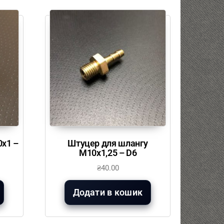
х1 –
Штуцер для шлангу
М10х1,25 – D6
₴
40.00
Додати в кошик