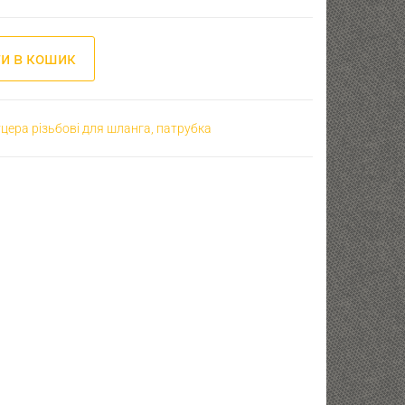
18х1,5 - D20 кількість
и в кошик
цера різьбові для шланга, патрубка