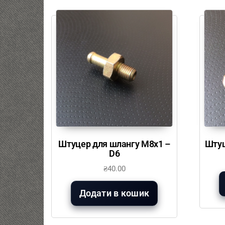
Штуцер для шлангу М8х1 –
Штуц
D6
₴
40.00
Додати в кошик