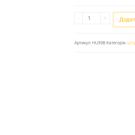
Штуцер для шлангу М
-
+
Додат
Артикул:
HU39B
Категорія:
Шту