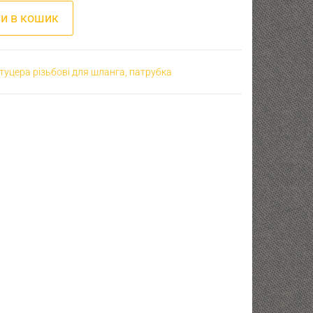
22 - D18 кількість
и в кошик
уцера різьбові для шланга, патрубка