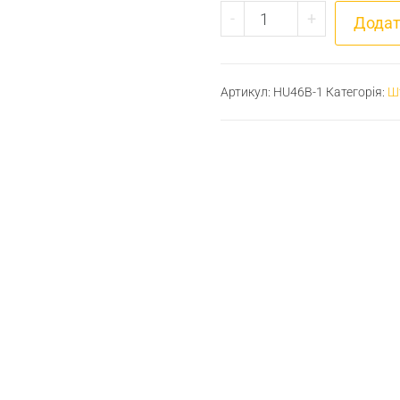
Штуцер для шлангу М
-
+
Додат
Артикул:
HU46B-1
Категорія:
Шт