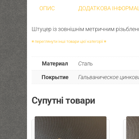
ОПИС
ДОДАТКОВА ІНФОРМА
Штуцер із зовнішнім метричним різьблен
≡ переглянути інші товари цієї категорії ≡
Материал
Сталь
Покрытие
Гальваническое цинкова
Супутні товари