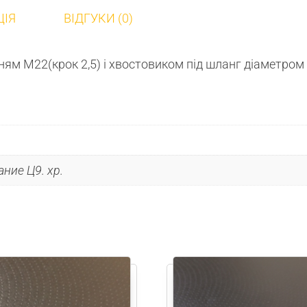
ЦІЯ
ВІДГУКИ (0)
ням М22(крок 2,5) і хвостовиком під шланг діаметром
ние Ц9. хр.