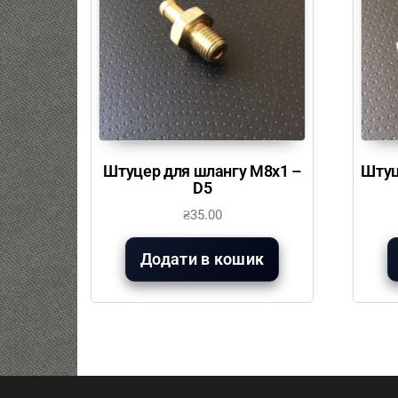
Штуцер для шлангу М8х1 –
Штуц
D5
₴
35.00
Додати в кошик