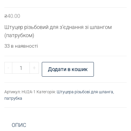
₴
40.00
Штуцер різьбовий для з’єднання зі шлангом
(патрубком)
33 в наявності
Штуцер для шлангу М6 - D10 кількість
-
+
Додати в кошик
Артикул:
HU2A-1
Категорія:
Штуцера різьбові для шланга,
патрубка
ОПИС