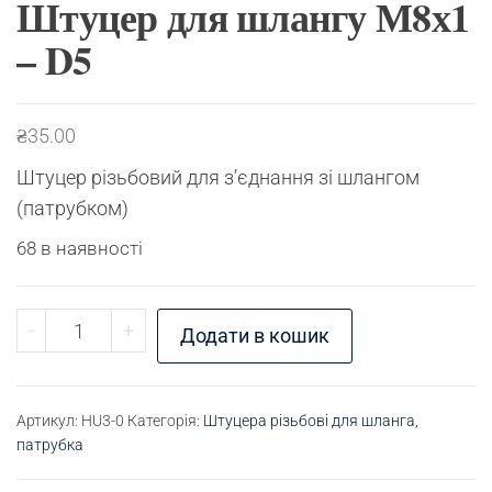
Штуцер для шлангу М8х1
– D5
₴
35.00
Штуцер різьбовий для з’єднання зі шлангом
(патрубком)
68 в наявності
Штуцер для шлангу М8х1 - D5 кількість
-
+
Додати в кошик
Артикул:
HU3-0
Категорія:
Штуцера різьбові для шланга,
патрубка