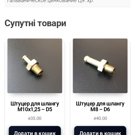
Гальваническое цинкование Ц9. хр.
Супутні товари
Штуцер для шлангу
Штуцер для шлангу
М10х1,25 – D5
М8 – D6
₴
35.00
₴
40.00
Додати в кошик
Додати в кошик