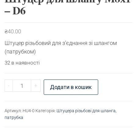
– D6
₴
40.00
Штуцер різьбовий для з’єднання зі шлангом
(патрубком)
32 в наявності
Штуцер для шлангу М8х1 - D6 кількість
-
+
Додати в кошик
Артикул:
HU4-0
Категорія:
Штуцера різьбові для шланга,
патрубка