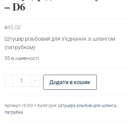
– D6
₴
45.00
Штуцер різьбовий для з’єднання зі шлангом
(патрубком)
35 в наявності
Штуцер для шлангу G1/4" - D6 кількість
-
+
Додати в кошик
Артикул:
HU53-1
Категорія:
Штуцера різьбові для шланга,
патрубка