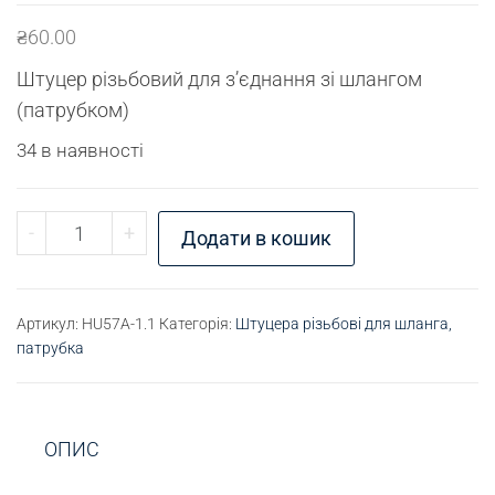
₴
60.00
Штуцер різьбовий для з’єднання зі шлангом
(патрубком)
34 в наявності
Штуцер для шлангу G3/8" - D10 кількість
-
+
Додати в кошик
Артикул:
HU57A-1.1
Категорія:
Штуцера різьбові для шланга,
патрубка
ОПИС