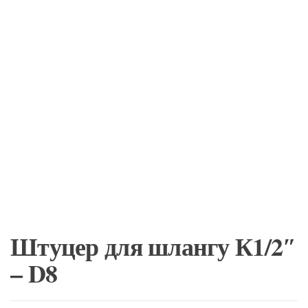
Штуцер для шлангу К1/2″
– D8