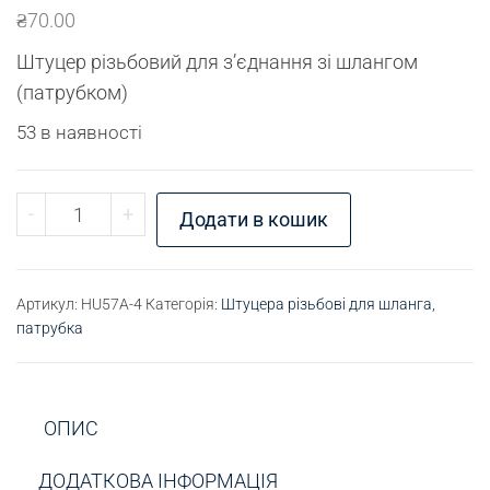
₴
70.00
Штуцер різьбовий для з’єднання зі шлангом
(патрубком)
53 в наявності
Штуцер для шлангу К1/2" - D8 кількість
-
+
Додати в кошик
Артикул:
HU57A-4
Категорія:
Штуцера різьбові для шланга,
патрубка
ОПИС
ДОДАТКОВА ІНФОРМАЦІЯ