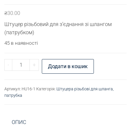
₴
30.00
Штуцер різьбовий для з’єднання зі шлангом
(патрубком)
45 в наявності
Штуцер для шлангу М10х1 - D10 (латунь) кількі
-
+
Додати в кошик
Артикул:
HU16-1
Категорія:
Штуцера різьбові для шланга,
патрубка
ОПИС