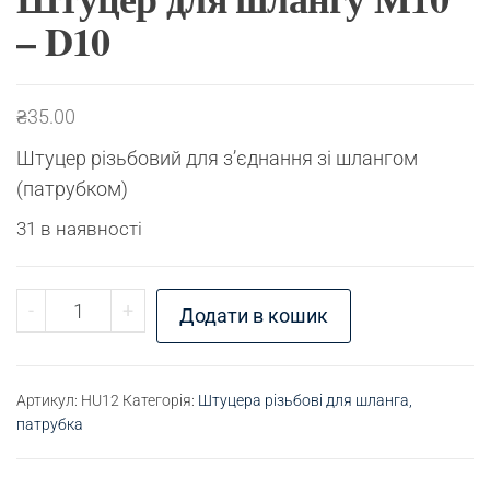
– D10
₴
35.00
Штуцер різьбовий для з’єднання зі шлангом
(патрубком)
31 в наявності
Штуцер для шлангу М10 - D10 кількість
-
+
Додати в кошик
Артикул:
HU12
Категорія:
Штуцера різьбові для шланга,
патрубка