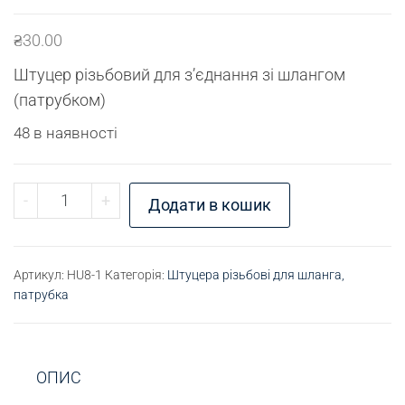
₴
30.00
Штуцер різьбовий для з’єднання зі шлангом
(патрубком)
48 в наявності
Штуцер для шлангу М8 - D8 (латунь) кількість
-
+
Додати в кошик
Артикул:
HU8-1
Категорія:
Штуцера різьбові для шланга,
патрубка
ОПИС