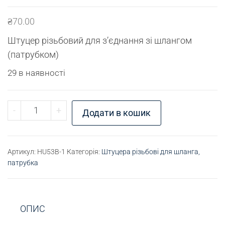
₴
70.00
Штуцер різьбовий для з’єднання зі шлангом
(патрубком)
29 в наявності
Штуцер для шлангу G1/4" - D16 кількість
-
+
Додати в кошик
Артикул:
HU53B-1
Категорія:
Штуцера різьбові для шланга,
патрубка
ОПИС