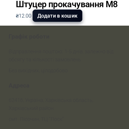
Штуцер прокачування М8
₴
12.00
Додати в кошик
Графік роботи
Відправлення поштою: 1-5 днів, залежно від
обсягу та кількості замовлень
Без вихідних, цілодобово
Адреса
62416, Україна, Харківська область,
Харківський район
смт. Пісочин, ТЦ “Лоск”