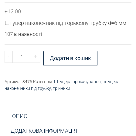
₴
12.00
Штуцер наконечник під тормозну трубку d=6 мм
107 в наявності
Штуцер наконечник М12х1 кількість
-
+
Додати в кошик
Артикул:
3476
Категорія:
Штуцера прокачування, штуцера
наконечники під трубку, трійники
ОПИС
ДОДАТКОВА ІНФОРМАЦІЯ