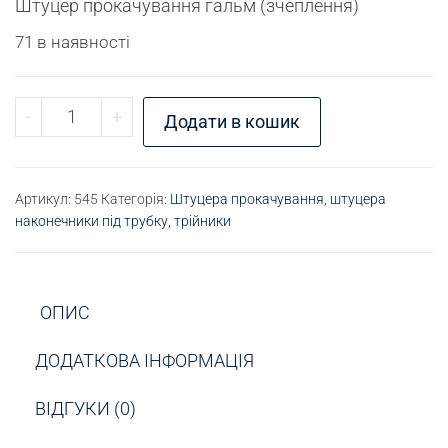
Штуцер прокачування гальм (зчеплення)
71 в наявності
Штуцер прокачування М8х1 кількість
-
+
Додати в кошик
Артикул:
545
Категорія:
Штуцера прокачування, штуцера
наконечники під трубку, трійники
ОПИС
ДОДАТКОВА ІНФОРМАЦІЯ
ВІДГУКИ (0)