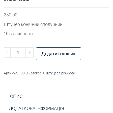
₴
50.00
Штуцер конічний сполучний
10 в наявності
Штуцер різьбовий К1/4" - М14х1 кількість
-
+
Додати в кошик
Артикул:
F38-0
Категорія:
Штуцера різьбові
ОПИС
ДОДАТКОВА ІНФОРМАЦІЯ