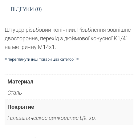
ВІДГУКИ (0)
Штуцер різьбовий конічний.
Різьблення зовнішнє
двостороннє, перехід з дюймової конусної К1/4″
на метричну М14х1.
≡ переглянути інші товари цієї категорії ≡
Материал
Сталь
Покрытие
Гальваническое цинкование Ц9. хр.