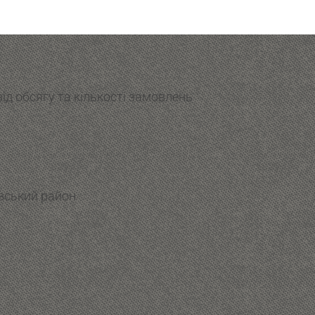
ід обсягу та кількості замовлень
івський район