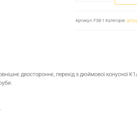
Артикул:
F38-1
Категорія:
Штуц
овнішнє двостороннє, перехід з дюймової конусної К1
руби.
.