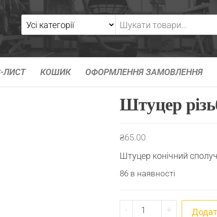
-ЛИСТ
КОШИК
ОФОРМЛЕННЯ ЗАМОВЛЕННЯ
Штуцер різь
₴
65.00
Штуцер конічний сполу
86 в наявності
Штуцер різьбовий К1
-
+
Додат