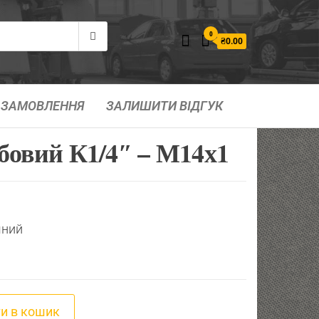
0
₴0.00
ЗАМОВЛЕННЯ
ЗАЛИШИТИ ВІДГУК
бовий К1/4″ – М14х1
чний
/4" - М14х1 кількість
и в кошик