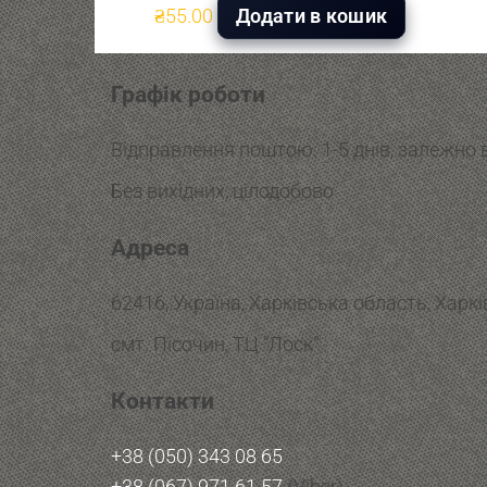
₴
55.00
Додати в кошик
Графік роботи
Відправлення поштою: 1-5 днів, залежно в
Без вихідних, цілодобово
Адреса
62416, Україна, Харківська область, Харк
смт. Пісочин, ТЦ “Лоск”
Контакти
+38 (050) 343 08 65
+38 (067) 971 61 57
(Viber)