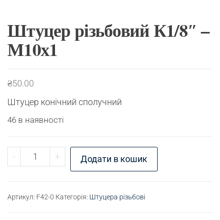
Штуцер різьбовий К1/8″ –
М10х1
₴
50.00
Штуцер конічний сполучний
46 в наявності
Штуцер різьбовий К1/8" - М10х1 кількість
-
+
Додати в кошик
Артикул:
F42-0
Категорія:
Штуцера різьбові