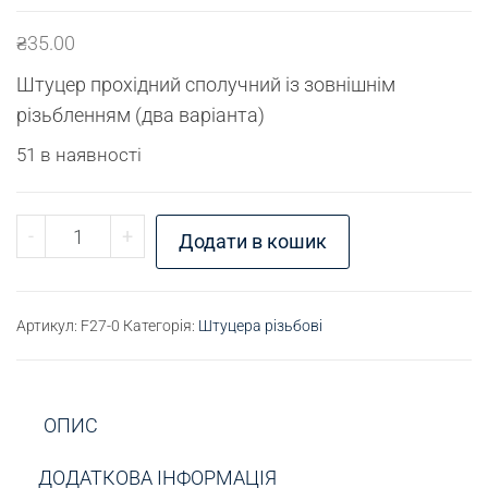
₴
35.00
Штуцер прохідний сполучний із зовнішнім
різьбленням (два варіанта)
51 в наявності
Штуцер різьбовий М10х1 - М12х1 кількість
-
+
Додати в кошик
Артикул:
F27-0
Категорія:
Штуцера різьбові
ОПИС
ДОДАТКОВА ІНФОРМАЦІЯ