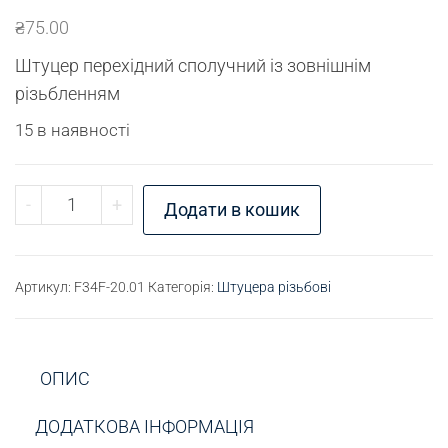
₴
75.00
Штуцер перехідний сполучний із зовнішнім
різьбленням
15 в наявності
Штуцер різьбовий М16х1 - М18х1,5 кількість
-
+
Додати в кошик
Артикул:
F34F-20.01
Категорія:
Штуцера різьбові
ОПИС
ДОДАТКОВА ІНФОРМАЦІЯ