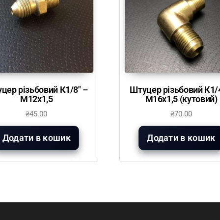
цер різьбовий К1/8″ –
Штуцер різьбовий К1/4
М12х1,5
М16х1,5 (кутовий)
₴
45.00
₴
70.00
Додати в кошик
Додати в кошик