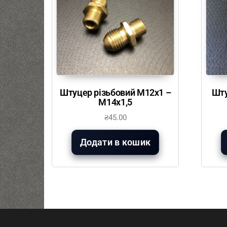
Штуцер різьбовий М12х1 –
Шту
М14х1,5
₴
45.00
Додати в кошик