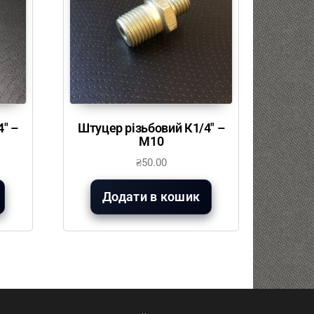
″ –
Штуцер різьбовий К1/4″ –
М10
₴
50.00
Додати в кошик