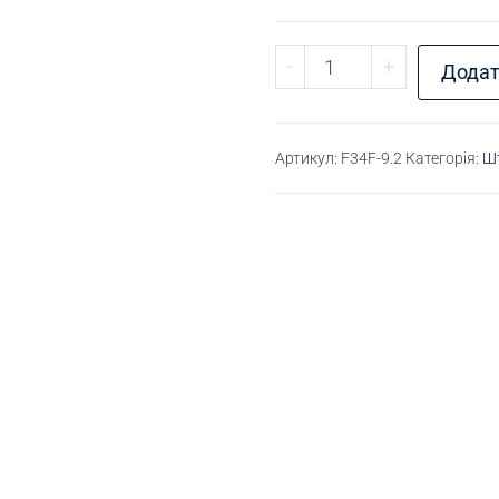
Штуцер різьбовий М2
-
+
Додат
Артикул:
F34F-9.2
Категорія:
Шт