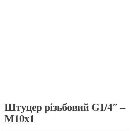
Штуцер різьбовий G1/4″ –
М10х1