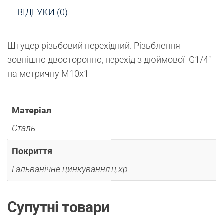
ВІДГУКИ (0)
Штуцер різьбовий перехідний. Різьблення
зовнішнє двостороннє, перехід з дюймової G1/4″
на метричну М10х1
Матеріал
Сталь
Покриття
Гальванічне цинкування ц.хр
Супутні товари