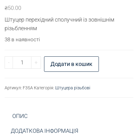
₴
50.00
Штуцер перехідний сполучний із зовнішнім
різьбленням
38 в наявності
Штуцер різьбовий G1/4" - М10х1 кількість
-
+
Додати в кошик
Артикул:
F35A
Категорія:
Штуцера різьбові
ОПИС
ДОДАТКОВА ІНФОРМАЦІЯ